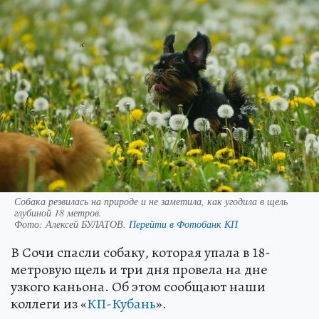
Собака резвилась на природе и не заметила, как угодила в щель
глубиной 18 метров.
Фото:
Алексей БУЛАТОВ.
Перейти в Фотобанк КП
В Сочи спасли собаку, которая упала в 18-
метровую щель и три дня провела на дне
узкого каньона. Об этом сообщают наши
коллеги из «
КП-Кубань
».