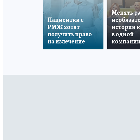
Менять р
Пациентки с
необязате
РМЖ хотят
истории 
получить право
в одной
на излечение
компани