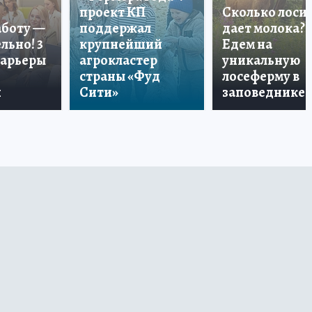
проект КП
Сколько лоси
аботу —
поддержал
дает молока?
льно! 3
крупнейший
Едем на
карьеры
агрокластер
уникальную
страны «Фуд
лосеферму в
и
Сити»
заповеднике!