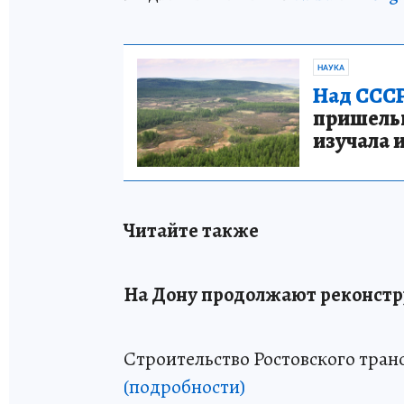
НАУКА
Над СССР
пришельце
изучала 
Читайте также
На Дону продолжают реконстру
Строительство Ростовского тран
(подробности)