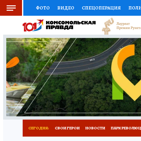
ФОТО
ВИДЕО
СПЕЦОПЕРАЦИЯ
ПОЛ
СОЦПОДДЕРЖКА
НАУКА
СПОРТ
КО
ВЫБОР ЭКСПЕРТОВ
ДОКТОР
ФИНАНС
КНИЖНАЯ ПОЛКА
ПРОГНОЗЫ НА СПОРТ
ПРЕСС-ЦЕНТР
НЕДВИЖИМОСТЬ
ТЕЛЕ
ВСЕ О КП
РАДИО КП
РЕКЛАМА
ТЕСТ
СЕГОДНЯ:
СВОИ ГЕРОИ
НОВОСТИ
ПАРК РЕВОЛЮЦИ