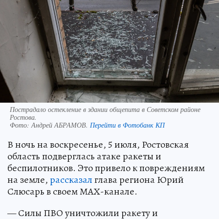
Пострадало остекление в здании общепита в Советском районе
Ростова.
Фото:
Андрей АБРАМОВ.
Перейти в Фотобанк КП
В ночь на воскресенье, 5 июля, Ростовская
область подверглась атаке ракеты и
беспилотников. Это привело к повреждениям
на земле,
рассказал
глава региона Юрий
Слюсарь в своем МАХ-канале.
— Силы ПВО уничтожили ракету и