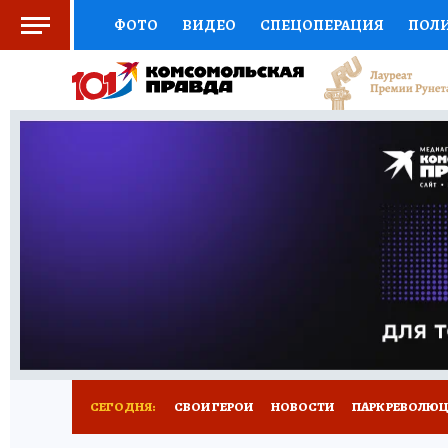
ФОТО
ВИДЕО
СПЕЦОПЕРАЦИЯ
ПОЛ
СОЦПОДДЕРЖКА
НАУКА
СПОРТ
КО
ВЫБОР ЭКСПЕРТОВ
ДОКТОР
ФИНАНС
КНИЖНАЯ ПОЛКА
ПРОГНОЗЫ НА СПОРТ
ПРЕСС-ЦЕНТР
НЕДВИЖИМОСТЬ
ТЕЛЕ
ВСЕ О КП
РАДИО КП
РЕКЛАМА
ТЕСТ
СЕГОДНЯ:
СВОИ ГЕРОИ
НОВОСТИ
ПАРК РЕВОЛЮЦИ