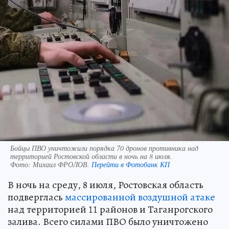
Бойцы ПВО уничтожили порядка 70 дронов противника над
территорией Ростовской области в ночь на 8 июля.
Фото:
Михаил ФРОЛОВ.
Перейти в Фотобанк КП
В ночь на среду, 8 июля, Ростовская область
подверглась
массированной воздушной атаке
над территорией 11 районов и Таганрогского
залива. Всего силами ПВО было уничтожено