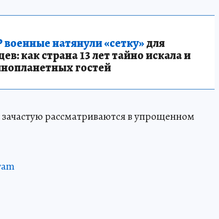
 военные натянули «сетку»
для
в: как страна 13 лет тайно искала и
инопланетных гостей
а зачастую рассматриваются в упрощенном
ram