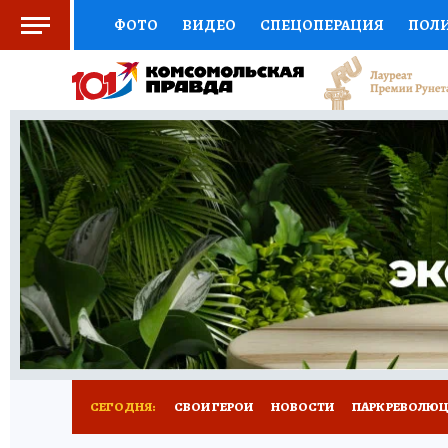
ФОТО
ВИДЕО
СПЕЦОПЕРАЦИЯ
ПОЛ
СОЦПОДДЕРЖКА
НАУКА
СПОРТ
КО
ВЫБОР ЭКСПЕРТОВ
ДОКТОР
ФИНАНС
КНИЖНАЯ ПОЛКА
ПРОГНОЗЫ НА СПОРТ
ПРЕСС-ЦЕНТР
НЕДВИЖИМОСТЬ
ТЕЛЕ
ВСЕ О КП
РАДИО КП
РЕКЛАМА
ТЕСТ
СЕГОДНЯ:
СВОИ ГЕРОИ
НОВОСТИ
ПАРК РЕВОЛЮЦИ