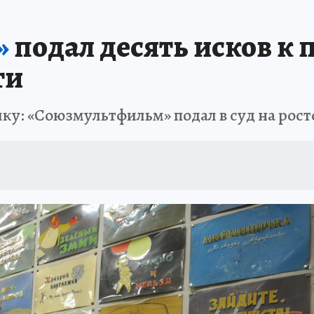
АФИША
ИСПЫТАНО НА СЕБЕ
»
подал десять исков к
ти
шку: «Союзмультфильм» подал в суд на рос