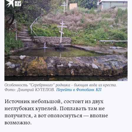
Особенность "Серебряного" родника - бьющая вода из креста.
Фото:
Дмитрий КУТЕПОВ.
Перейти в Фотобанк КП
Источник небольшой, состоит из двух
неглубоких купелей. Поплавать там не
получится, а вот ополоснуться — вполне
возможно.