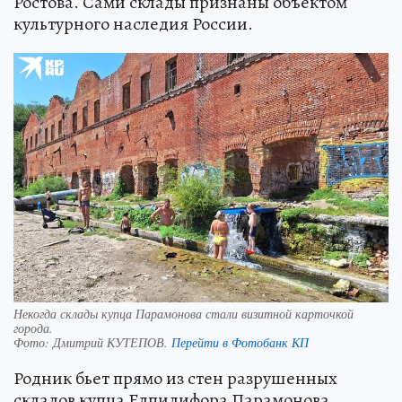
Ростова. Сами склады признаны объектом
культурного наследия России.
Некогда склады купца Парамонова стали визитной карточкой
города.
Фото:
Дмитрий КУТЕПОВ.
Перейти в Фотобанк КП
Родник бьет прямо из стен разрушенных
складов купца Елпидифора Парамонова.