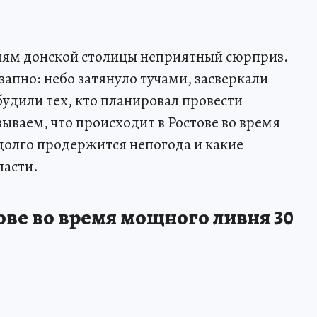
П
лям донской столицы неприятный сюрприз.
апно: небо затянуло тучами, засверкали
будили тех, кто планировал провести
ываем, что происходит в Ростове во время
 долго продержится непогода и какие
ласти.
ове во время мощного ливня 30