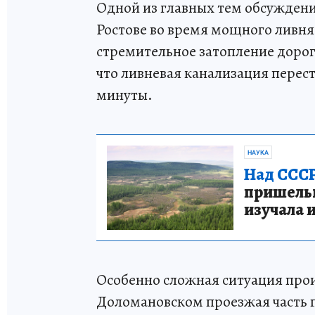
Одной из главных тем обсуждений
Ростове во время мощного ливня 
стремительное затопление доро
что ливневая канализация перест
минуты.
НАУКА
Над СССР
пришельце
изучала 
Особенно сложная ситуация прои
Доломановском проезжая часть 