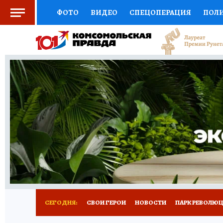
ФОТО
ВИДЕО
СПЕЦОПЕРАЦИЯ
ПОЛ
СОЦПОДДЕРЖКА
НАУКА
СПОРТ
КО
ВЫБОР ЭКСПЕРТОВ
ДОКТОР
ФИНАНС
КНИЖНАЯ ПОЛКА
ПРОГНОЗЫ НА СПОРТ
ПРЕСС-ЦЕНТР
НЕДВИЖИМОСТЬ
ТЕЛЕ
ВСЕ О КП
РАДИО КП
РЕКЛАМА
ТЕСТ
СЕГОДНЯ:
СВОИ ГЕРОИ
НОВОСТИ
ПАРК РЕВОЛЮЦИ