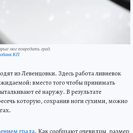
орые мог повредить град.
обанк КП
дят из Левенцовки. Здесь работа ливневок
ожидаемой: вместо того чтобы принимать
талкивают её наружу. В результате
ресечь которую, сохранив ноги сухими, можно
гах.
ением града
. Как сообщают очевидцы, размер