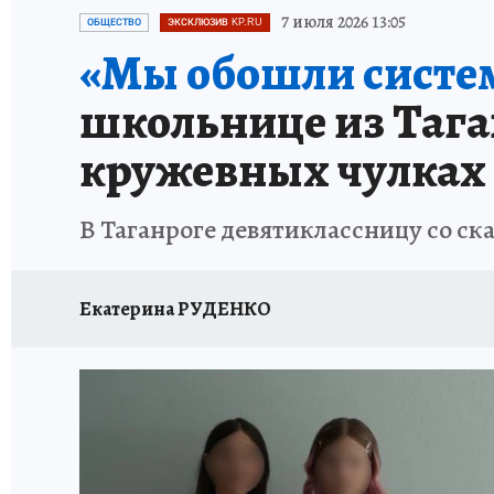
ЗАПОВЕДНАЯ РОССИЯ
ПРОИСШЕСТВИЯ
7 июля 2026 13:05
ОБЩЕСТВО
ЭКСКЛЮЗИВ KP.RU
«Мы обошли систе
школьнице из Тага
кружевных чулках
В Таганроге девятиклассницу со ск
Екатерина РУДЕНКО