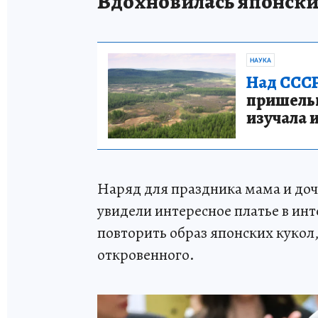
Вдохновилась японск
НАУКА
Над СССР
пришельце
изучала 
Наряд для праздника мама и доч
увидели интересное платье в инт
повторить образ японских кукол,
откровенного.