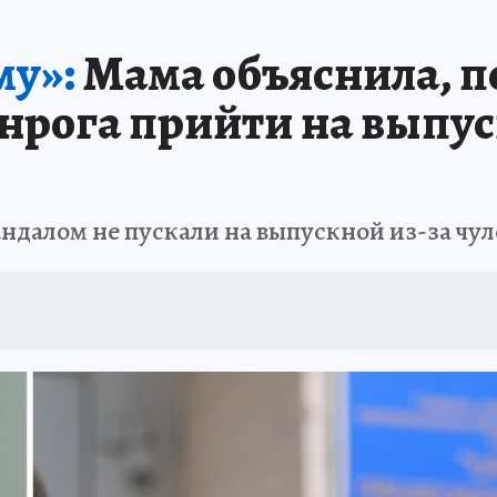
АФИША
ИСПЫТАНО НА СЕБЕ
му»:
Мама объяснила, п
нрога прийти на выпус
андалом не пускали на выпускной из-за чул