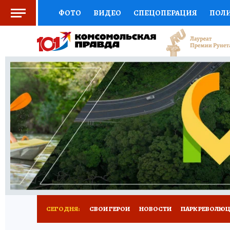
ФОТО
ВИДЕО
СПЕЦОПЕРАЦИЯ
ПОЛ
СОЦПОДДЕРЖКА
НАУКА
СПОРТ
КО
ВЫБОР ЭКСПЕРТОВ
ДОКТОР
ФИНАНС
КНИЖНАЯ ПОЛКА
ПРОГНОЗЫ НА СПОРТ
ПРЕСС-ЦЕНТР
НЕДВИЖИМОСТЬ
ТЕЛЕ
ВСЕ О КП
РАДИО КП
РЕКЛАМА
ТЕСТ
СЕГОДНЯ:
СВОИ ГЕРОИ
НОВОСТИ
ПАРК РЕВОЛЮЦИ