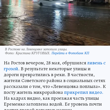
В Ростове на Левенцовке затопило улицы.
Фото:
Кристина КРУГОВЫХ.
Перейти в Фотобанк КП
На Ростов вечером, 28 мая, обрушился
ливень с
грозой
. В результате некоторые улицы и
дороги превратились в реки. В частности,
жители Советского района в социальных сетях
рассказали о том, что «Левенцовка поплыла». К
посту житель микрорайона
прикрепил видео.
На кадрах видно, как проезжая часть улицы
Еременко затоплена водой. Ее уровень почти
достиг дверей легковых машин.