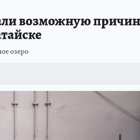
АФИША
ИСПЫТАНО НА СЕБЕ
али возможную причин
атайске
ное озеро