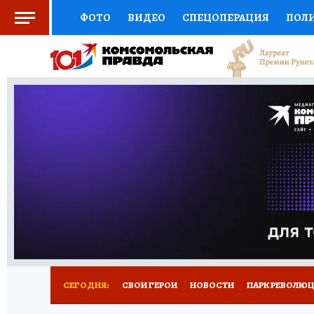
ФОТО
ВИДЕО
СПЕЦОПЕРАЦИЯ
ПОЛ
СОЦПОДДЕРЖКА
НАУКА
СПОРТ
КО
ВЫБОР ЭКСПЕРТОВ
ДОКТОР
ФИНАНС
КНИЖНАЯ ПОЛКА
ПРОГНОЗЫ НА СПОРТ
ПРЕСС-ЦЕНТР
НЕДВИЖИМОСТЬ
ТЕЛЕ
ВСЕ О КП
РАДИО КП
РЕКЛАМА
ТЕСТ
СЕГОДНЯ:
СВОИ ГЕРОИ
НОВОСТИ
ПАРК РЕВОЛЮЦИ