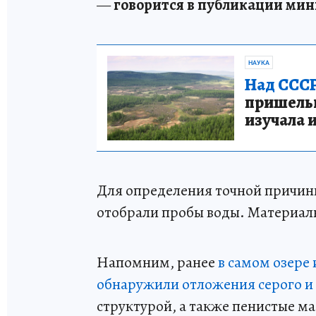
—
говорится в публикации мин
НАУКА
Над СССР
пришельце
изучала 
Для определения точной причи
отобрали пробы воды. Материал
Напомним, ранее
в самом озере 
обнаружили отложения серого и 
структурой, а также пенистые м