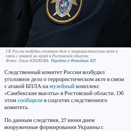
СК России возбудил уголовное дело о террористическом акте в
связи с атакой на музей в Ростовской области.
Фото:
Ольга ЮШКОВА.
Перейти в Фотобанк КП
Следственный комитет России возбудил
уголовное дело о террористическом акте в связи
с атакой БПЛА на
музейный
комплекс
«Самбекские высоты» в Ростовской области. Об
этом
сообщили
в соцсетях следственного
комитета.
По данным следствия, 27 июня днем
вооруженные формирования Украины с