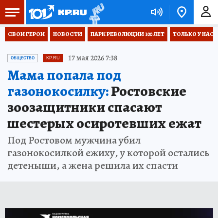
СВОИ ГЕРОИ
НОВОСТИ
ПАРК РЕВОЛЮЦИИ 100 ЛЕТ
ТОЛЬКО У НАС
17 мая 2026 7:38
ОБЩЕСТВО
KP.RU
Мама попала под
газонокосилку:
Ростовские
зоозащитники спасают
шестерых осиротевших ежат
Под Ростовом мужчина убил
газонокосилкой ежиху, у которой остались
детеныши, а жена решила их спасти