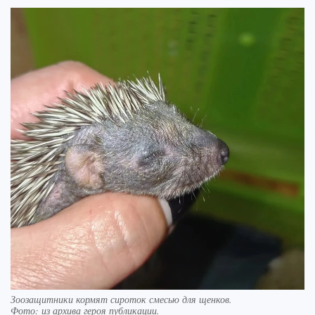
Зоозащитники кормят сироток смесью для щенков.
Фото:
из архива героя публикации.