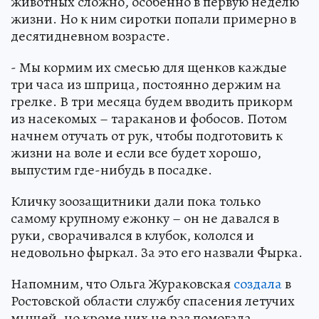
животных сложно, особенно в первую неделю
жизни. Но к ним сиротки попали примерно в
десятидневном возрасте.
- Мы кормим их смесью для щенков каждые
три часа из шприца, постоянно держим на
грелке. В три месяца будем вводить прикорм
из насекомых – тараканов и фобосов. Потом
начнем отучать от рук, чтобы подготовить к
жизни на воле и если все будет хорошо,
выпустим где-нибудь в посадке.
Кличку зоозащитники дали пока только
самому крупному ежонку – он не давался в
руки, сворачивался в клубок, кололся и
недовольно фыркал. За это его назвали Фырка.
Напомним, что Ольга Жураковская
создала
в
Ростовской области службу спасения летучих
мышей, но кроме них не раз помогала