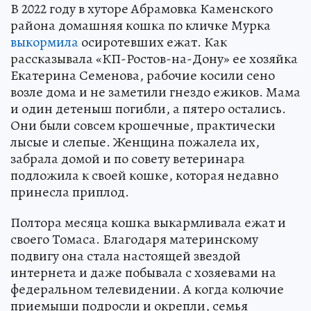
В 2022 году в хуторе Абрамовка Каменского
района домашняя кошка по кличке Мурка
выкормила
осиротевших ежат. Как
рассказывала «КП-Ростов-на-Дону» ее хозяйка
Екатерина Семенова, рабочие косили сено
возле дома и не заметили гнездо ежиков. Мама
и один детеныш погибли, а пятеро остались.
Они были совсем крошечные, практически
лысые и слепые. Женщина пожалела их,
забрала домой и по совету ветеринара
подложила к своей кошке, которая недавно
принесла приплод.
Полтора месяца кошка выкармливала ежат и
своего Томаса. Благодаря материнскому
подвигу она стала настоящей звездой
интернета и даже побывала с хозяевами на
федеральном телевидении. А когда колючие
приемыши подросли и окрепли, семья