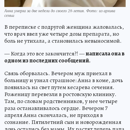
Анна умерла за две недели до своего 28-летия. Фото: из архива
семьи
В переписке с подругой женщина жаловалась,
что врач ввел уже четыре дозы препарата, но
боль не утихала, а становилась невыносимой.
— Когда это все закончится?! —
написала она в
одном из последних сообщений.
Связь оборвалась. Вечером муж приехал в
больницу и узнал страшное: Анна в коме, дочь
появилась на свет путем кесарева сечения.
Роженицу перевезли в ростовскую клинику.
Там, по словам родственников, у нее четыре
раза останавливалось сердце. Вечером 7
апреля Анна скончалась, не приходя в
сознание. Пятилетний сын и новорожденная
дочь остались без мамы. Их растят теперь папа