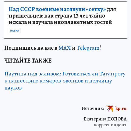
Над СССР военные натянули «сетку»
для
пришельцев: как страна 13 лет тайно
искала и изучала инопланетных гостей
НАУКА
Подп
и
шись на нас в
МАХ
и
Telegram
!
ЧИТАЙТЕ ТАКЖЕ
Паутина над заливом: Готовиться ли Таганрогу
к нашествию комаров-звонцов и полчищу
пауков
Источник:
kp.ru
Екатерина ПОПОВА
корреспондент