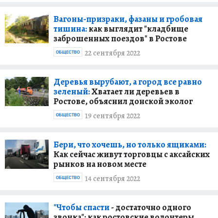
Вагоны-призраки, фазаны и гробовая
тишина:
как выглядит "кладбище
заброшенных поездов" в Ростове
22 сентября 2022
ОБЩЕСТВО
Деревья вырубают, а город все равно
зеленый:
Хватает ли деревьев в
Ростове, объяснил донской эколог
19 сентября 2022
ОБЩЕСТВО
Бери, что хочешь, но только ящиками:
Как сейчас живут торговцы с аксайских
рынков на новом месте
14 сентября 2022
ОБЩЕСТВО
"Чтобы спасти
- достаточно одного
звонка": как ростовские волонтеры